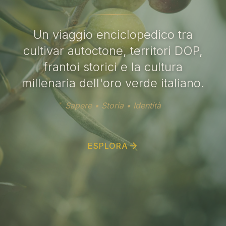
Un viaggio enciclopedico tra
cultivar autoctone, territori DOP,
frantoi storici e la cultura
millenaria dell'oro verde italiano.
Sapere • Storia • Identità
ESPLORA