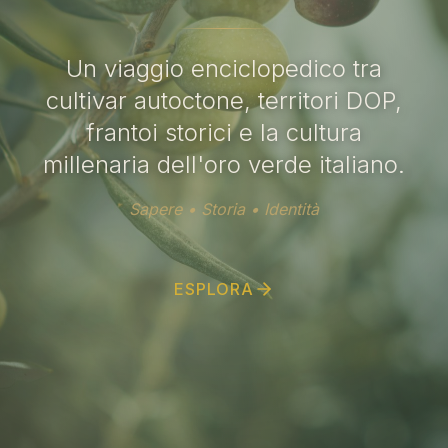
Un viaggio enciclopedico tra
cultivar autoctone, territori DOP,
frantoi storici e la cultura
millenaria dell'oro verde italiano.
Sapere • Storia • Identità
ESPLORA