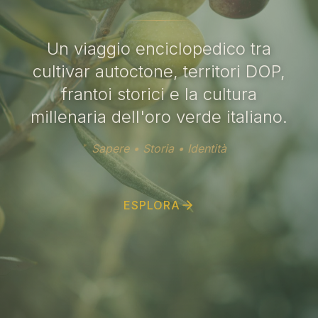
Un viaggio enciclopedico tra
cultivar autoctone, territori DOP,
frantoi storici e la cultura
millenaria dell'oro verde italiano.
Sapere • Storia • Identità
ESPLORA