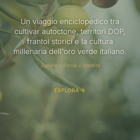
Un viaggio enciclopedico tra
cultivar autoctone, territori DOP,
frantoi storici e la cultura
millenaria dell'oro verde italiano.
Sapere • Storia • Identità
ESPLORA